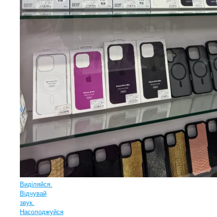
Виділяйся.
Відчувай
звук.
Насолоджуйся