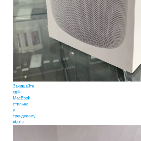
Захищайте
свій
MacBook
стильно
у
трендовому
відтін