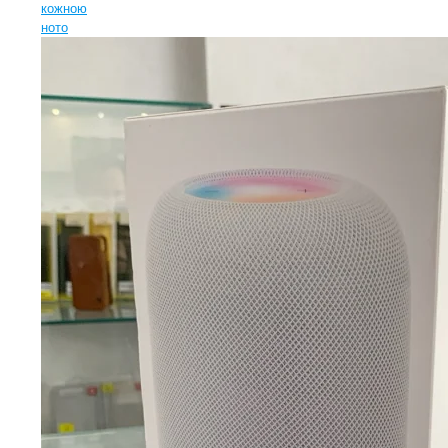
кожною
ното