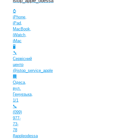
istop_apple_odessa
⌚️
iPhone,
iPad,
MacBook,
iWatch,
iMac
🖥
🔧
Сервісний
центр
@istop_service_apple
🏢
Одеса,
вул.
Генуезька,
1/1
📞
(099)
977-
73-
78
#appleodessa