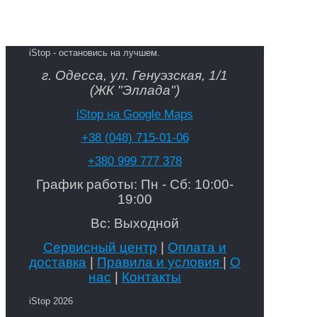
iStop - остановись на лучшем.
г. Одесса, ул. Генуэзская, 1/1
(ЖК "Эллада")
iStop на Google Maps
+38 (048) 715-01-06
+380 999 777 378
График работы: Пн - Сб: 10:00-
19:00
Вс: Выходной
Сервисный центр
|
Оплата и
доставка
|
Правила и условия
|
О
нас
|
Контакты
iStop 2026