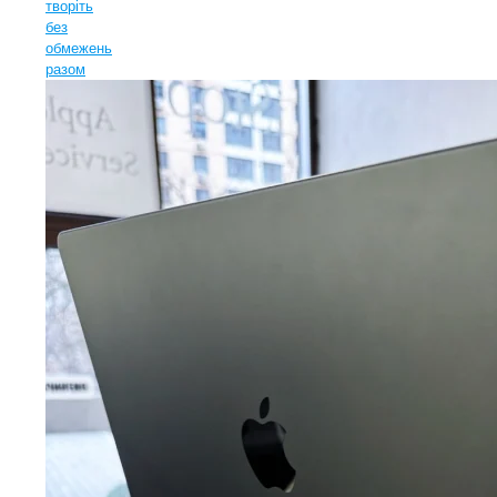
творіть
без
обмежень
разом