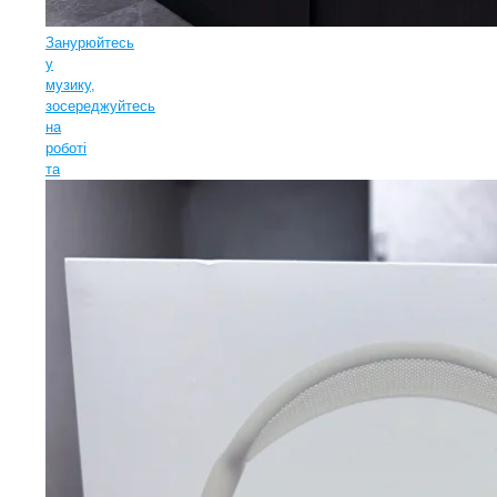
Занурюйтесь
у
музику,
зосереджуйтесь
на
роботі
та