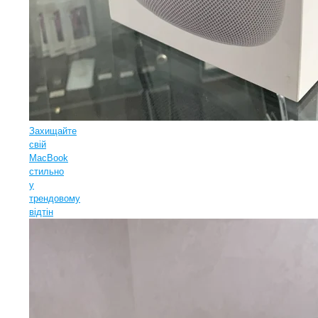
Захищайте
свій
MacBook
стильно
у
трендовому
відтін