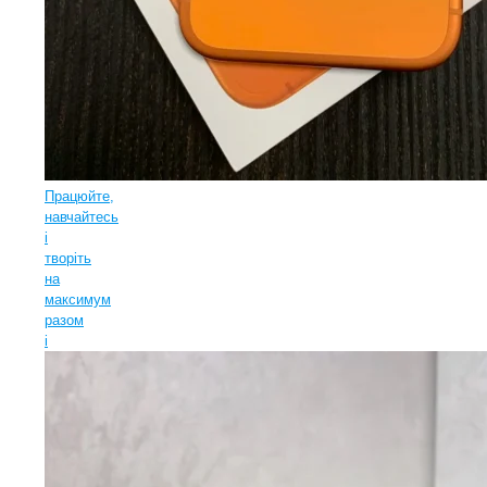
Працюйте,
навчайтесь
і
творіть
на
максимум
разом
і