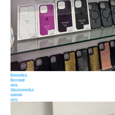
Виділяйся.
Відчувай
звук.
Насолоджуйся
кожною
ното