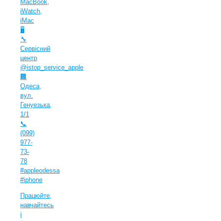
MacBook,
iWatch,
iMac
🖥
🔧
Сервісний
центр
@istop_service_apple
🏢
Одеса,
вул.
Генуезька,
1/1
📞
(099)
977-
73-
78
#appleodessa
#iphone
Працюйте,
навчайтесь
і