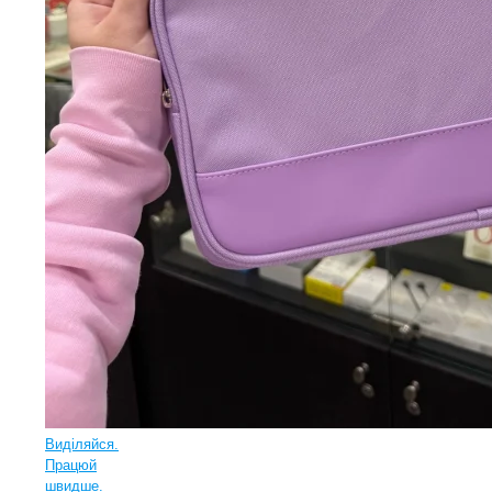
Виділяйся.
Працюй
швидше.