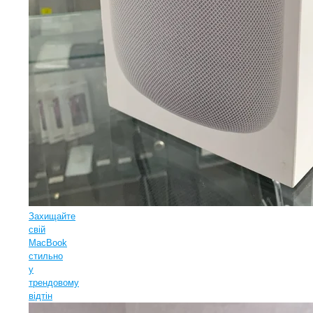
Захищайте
свій
MacBook
стильно
у
трендовому
відтін