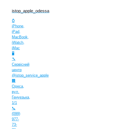
istop_apple_odessa
⌚️
iPhone,
iPad,
MacBook,
iWatch,
iMac
🖥
🔧
Сервісний
центр
@istop_service_apple
🏢
Одеса,
вул.
Генуезька,
1/1
📞
(099)
977-
73-