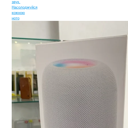
звук.
Насолоджуйся
кожною
ното