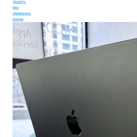
творіть
без
обмежень
разом