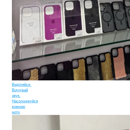
Виділяйся.
Відчувай
звук.
Насолоджуйся
кожною
ното