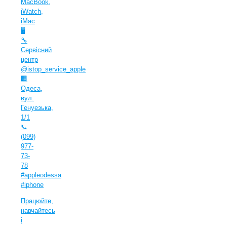
MacBook,
iWatch,
iMac
🖥
🔧
Сервісний
центр
@istop_service_apple
🏢
Одеса,
вул.
Генуезька,
1/1
📞
(099)
977-
73-
78
#appleodessa
#iphone
Працюйте,
навчайтесь
і