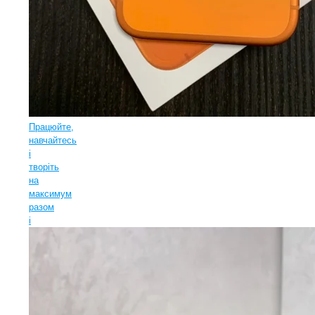
Працюйте,
навчайтесь
і
творіть
на
максимум
разом
і