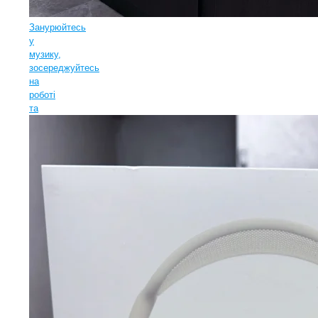
Занурюйтесь
у
музику,
зосереджуйтесь
на
роботі
та