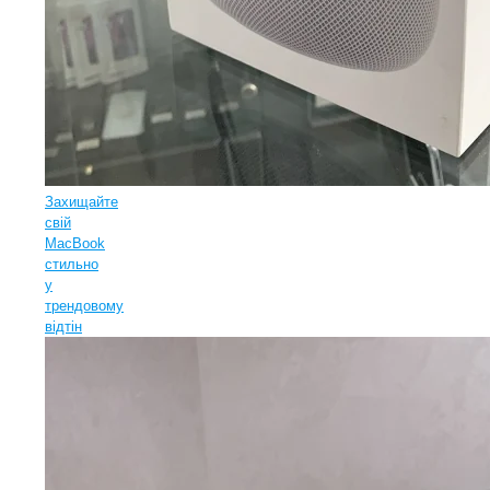
Захищайте
свій
MacBook
стильно
у
трендовому
відтін