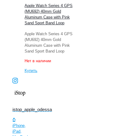
Apple Watch Series 4 GPS
(MU692) 40mm Gold
Aluminum Case with Pink
Sand Sport Band Loop
Apple Watch Series 4 GPS
(MU692) 40mm Gold
Aluminum Case with Pink
Sand Sport Band Loop
Нет в наличии
Купить
istop_apple_odessa
⌚️
iPhone,
iPad,