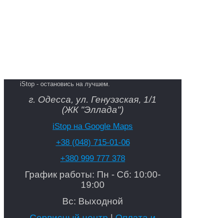
iStop - остановись на лучшем.
г. Одесса, ул. Генуэзская, 1/1
(ЖК "Эллада")
iStop на Google Maps
+38 (048) 715-01-06
+380 999 777 378
График работы: Пн - Сб: 10:00-
19:00
Вс: Выходной
Сервисный центр
|
Оплата и