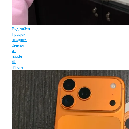
Виділяйся.
Працюй
швидше.
Знімай
як
профі
📸
iPhone