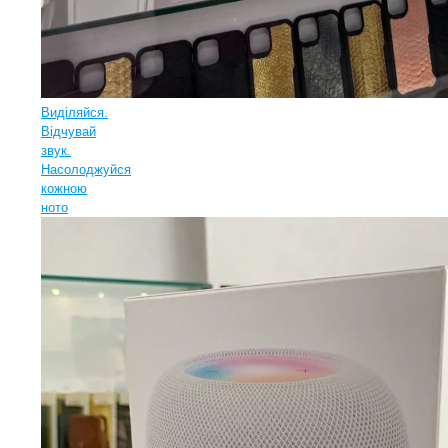
Виділяйся.
Відчувай
звук.
Насолоджуйся
кожною
ното