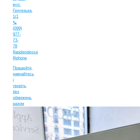
вул.
Генуезька,
1/1
📞
(099)
977-
73-
78
#appleodessa
#iphone
Працюйте,
навчайтесь
і
творіть
без
обмежень
разом