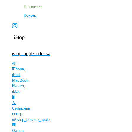
В наличии
Купить
istop_apple_odessa
⌚️
iPhone,
iPad,
MacBook,
iWatch,
iMac
🖥
🔧
Сервісний
центр
@istop_service_apple
🏢
Одеса,