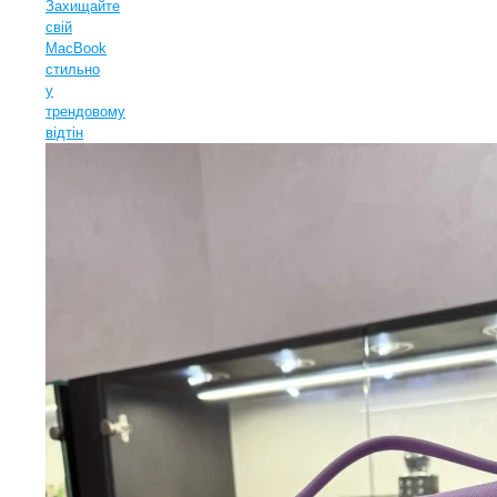
Захищайте
свій
MacBook
стильно
у
трендовому
відтін