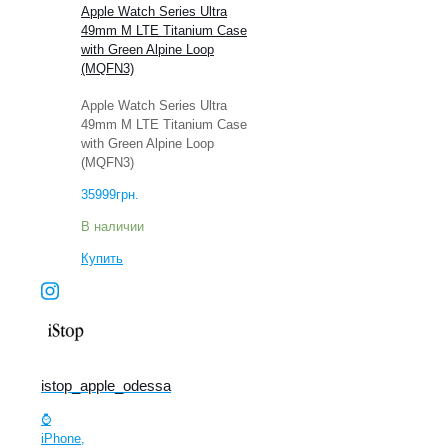
Apple Watch Series Ultra
49mm M LTE Titanium Case
with Green Alpine Loop
(MQFN3)
Apple Watch Series Ultra
49mm M LTE Titanium Case
with Green Alpine Loop
(MQFN3)
35999
грн.
В наличии
Купить
istop_apple_odessa
⌚️
iPhone,