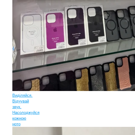
Виділяйся.
Відчувай
звук.
Насолоджуйся
кожною
ното