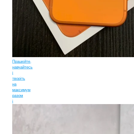
Працюйте,
навчайтесь
і
творіть
на
максимум
разом
і