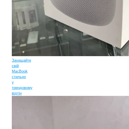
Захищайте
свій
MacBook
стильно
у
трендовому
відтін