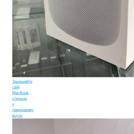
Захищайте
свій
MacBook
стильно
у
трендовому
відтін