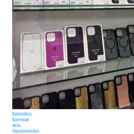
Виділяйся.
Відчувай
звук.
Насолоджуйся