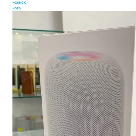
кожною
ното