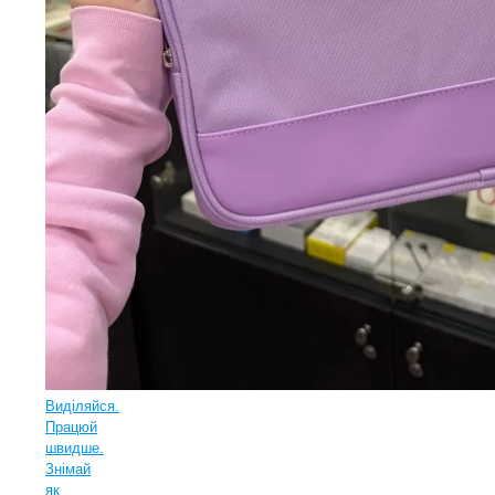
Виділяйся.
Працюй
швидше.
Знімай
як